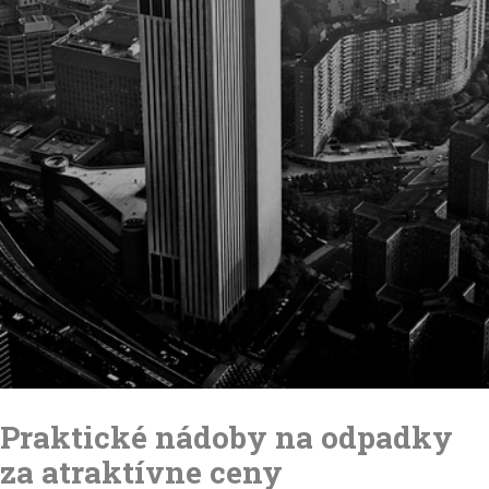
Skip
to
Praktické nádoby na odpadky
content
za atraktívne ceny