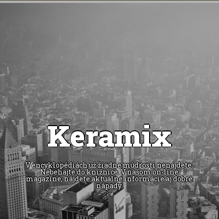
Keramix
V encyklopédiách už žiadne múdrosti nenájdete.
Nebehajte do knižnice. V našom on-line
magazíne, nájdete aktuálne informácie aj dobré
nápady.