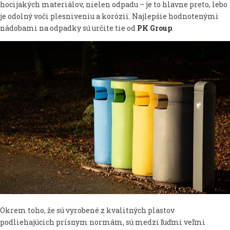
hocijakých materiálov, nielen odpadu – je to hlavne preto, lebo
je odolný voči plesniveniu a korózii. Najlepšie hodnotenými
nádobami na odpadky sú určite tie od
PK Group
.
Okrem toho, že sú vyrobené z kvalitných plastov
podliehajúcich prísnym normám, sú medzi ľuďmi veľmi