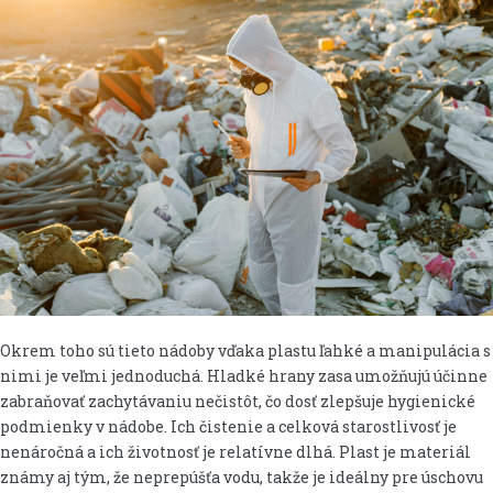
Okrem toho sú tieto nádoby vďaka plastu ľahké a manipulácia s
nimi je veľmi jednoduchá. Hladké hrany zasa umožňujú účinne
zabraňovať zachytávaniu nečistôt, čo dosť zlepšuje hygienické
podmienky v nádobe. Ich čistenie a celková starostlivosť je
nenáročná a ich životnosť je relatívne dlhá. Plast je materiál
známy aj tým, že neprepúšťa vodu, takže je ideálny pre úschovu