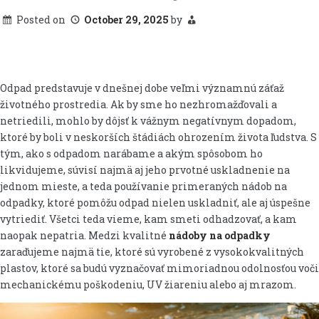
Posted on
October 29, 2025
by
Odpad predstavuje v dnešnej dobe veľmi významnú záťaž
životného prostredia. Ak by sme ho nezhromažďovali a
netriedili, mohlo by dôjsť k vážnym negatívnym dopadom,
ktoré by boli v neskorších štádiách ohrozením života ľudstva. S
tým, ako s odpadom narábame a akým spôsobom ho
likvidujeme, súvisí najmä aj jeho prvotné uskladnenie na
jednom mieste, a teda používanie primeraných nádob na
odpadky, ktoré pomôžu odpad nielen uskladniť, ale aj úspešne
vytriediť. Všetci teda vieme, kam smeti odhadzovať, a kam
naopak nepatria. Medzi kvalitné
nádoby na odpadky
zaraďujeme najmä tie, ktoré sú vyrobené z vysokokvalitných
plastov, ktoré sa budú vyznačovať mimoriadnou odolnosťou voči
mechanickému poškodeniu, UV žiareniu alebo aj mrazom.