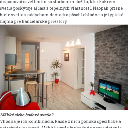
disponovať osvetlením so sfarbením dožlta, ktoré okrem
svetla poskytuje aj časť z tepelných vlastností. Naopak prísne
biele svetlo s nádychom domodra pôsobí chladne a je typické
najmä pre kancelárske priestory.
Mäkké alebo bodové svetlo?
Vhodná je ich kombinácia, každé z nich ponúka špecifické a
potrebné vlastnosti. Mäkké svetlo je vhodné na rozsvietenie