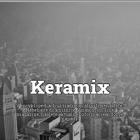
Keramix
V encyklopédiách už žiadne múdrosti nenájdete.
Nebehajte do knižnice. V našom on-line
magazíne, nájdete aktuálne informácie aj dobré
nápady.