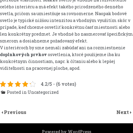
celého interiéru a má efekt takého prirodzeného denného
svetla, pričom sa umiestňuje sa rovnomerne. Naopak bodové
svetlo je typické nižšou intenzitou a vhodným využitím skôr v
prípade, keď chceme osvetliť konkrétnu časť miestnosti alebo
len konkrétny predmet. Je vhodné ho nasmerovať špecifickým
smerom a dosiahneme požadovaný efekt.
V interiéroch by sme nemali zabúdať ani na rozmiestnenie
doplnkových prvkov
osvetlenia, ktoré použijeme iba ku
konkrétnym činnostiam, napr. k čítaniu alebo k lepšej
viditeľnosti na pracovnej ploche, apod.
4.2/5 - (6 votes)
Posted in Uncategorized
Previous
Next
Powered by WordPress