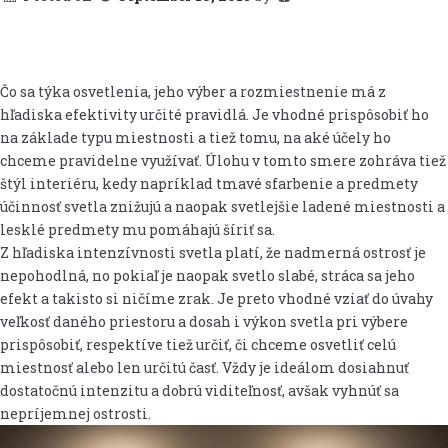
Čo sa týka osvetlenia, jeho výber a rozmiestnenie má z
hľadiska efektivity určité pravidlá. Je vhodné prispôsobiť ho
na základe typu miestnosti a tiež tomu, na aké účely ho
chceme pravidelne využívať. Úlohu v tomto smere zohráva tiež
štýl interiéru, kedy napríklad tmavé sfarbenie a predmety
účinnosť svetla znižujú a naopak svetlejšie ladené miestnosti a
lesklé predmety mu pomáhajú šíriť sa.
Z hľadiska intenzívnosti svetla platí, že nadmerná ostrosť je
nepohodlná, no pokiaľ je naopak svetlo slabé, stráca sa jeho
efekt a takisto si ničíme zrak. Je preto vhodné vziať do úvahy
veľkosť daného priestoru a dosah i výkon svetla pri výbere
prispôsobiť, respektíve tiež určiť, či chceme osvetliť celú
miestnosť alebo len určitú časť. Vždy je ideálom dosiahnuť
dostatočnú intenzitu a dobrú viditeľnosť, avšak vyhnúť sa
nepríjemnej ostrosti.