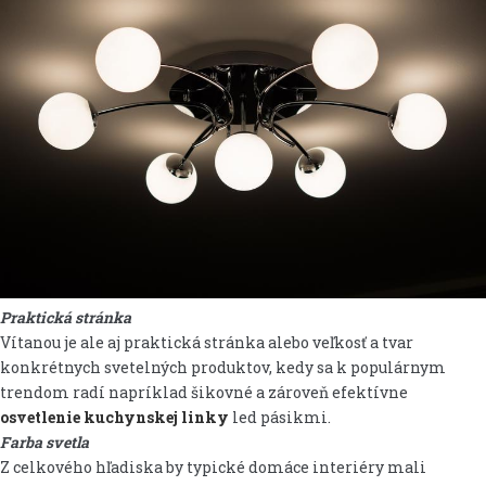
Praktická stránka
Vítanou je ale aj praktická stránka alebo veľkosť a tvar
konkrétnych svetelných produktov, kedy sa k populárnym
trendom radí napríklad šikovné a zároveň efektívne
osvetlenie kuchynskej linky
led pásikmi.
Farba svetla
Z celkového hľadiska by typické domáce interiéry mali