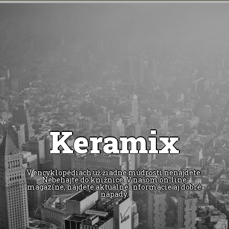
Keramix
V encyklopédiách už žiadne múdrosti nenájdete.
Nebehajte do knižnice. V našom on-line
magazíne, nájdete aktuálne informácie aj dobré
nápady.