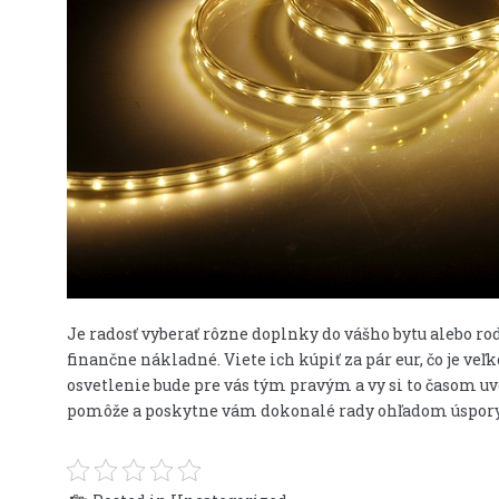
Je radosť vyberať rôzne doplnky do vášho bytu alebo ro
finančne nákladné. Viete ich kúpiť za pár eur, čo je v
osvetlenie bude pre vás tým pravým a vy si to časom 
pomôže a poskytne vám dokonalé rady ohľadom úspory č