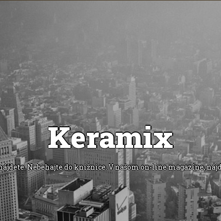
Keramix
ájdete. Nebehajte do knižnice. V našom on-line magazíne, nájd