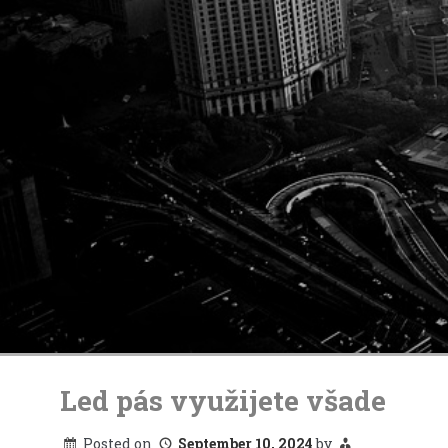
Skip
to
Led pás využijete všade
content
Posted on
September 10, 2024
by