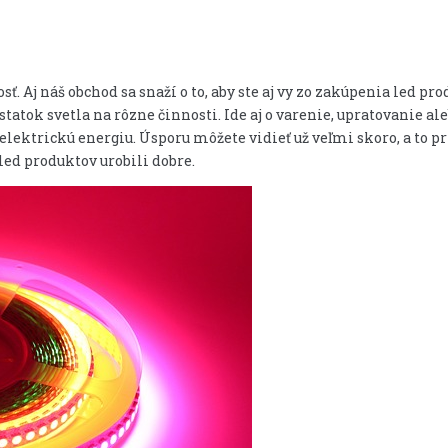
ť. Aj náš obchod sa snaží o to, aby ste aj vy zo zakúpenia led pr
tatok svetla na rôzne činnosti. Ide aj o varenie, upratovanie al
elektrickú energiu. Úsporu môžete vidieť už veľmi skoro, a to 
 led produktov urobili dobre.