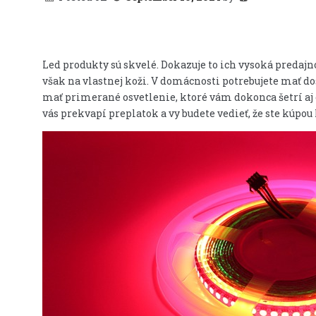
Led produkty sú skvelé. Dokazuje to ich vysoká predajnos
však na vlastnej koži. V domácnosti potrebujete mať dos
mať primerané osvetlenie, ktoré vám dokonca šetrí aj 
vás prekvapí preplatok a vy budete vedieť, že ste kúpou