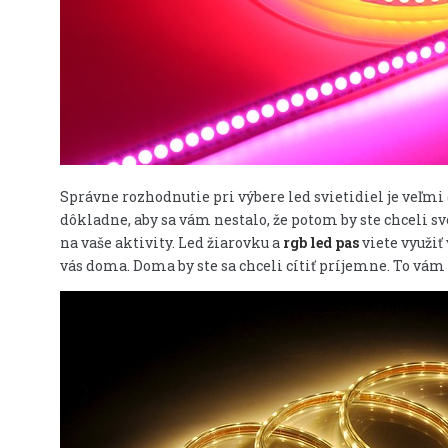
Správne rozhodnutie pri výbere led svietidiel je veľmi 
dôkladne, aby sa vám nestalo, že potom by ste chceli sv
na vaše aktivity. Led žiarovku a
rgb led pas
viete využiť
vás doma. Doma by ste sa chceli cítiť príjemne. To vám 