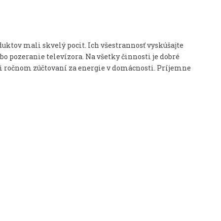
oduktov mali skvelý pocit. Ich všestrannosť vyskúšajte
ebo pozeranie televízora.
Na všetky činnosti je dobré
pri ročnom zúčtovaní za energie v domácnosti. Príjemne