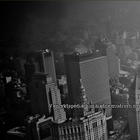
V encyklopédiách už žiadne múdrosti nen