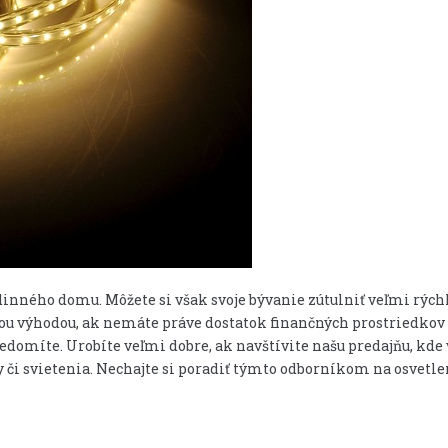
dinného domu. Môžete si však svoje bývanie zútulniť veľmi rýchl
eľkou výhodou, ak nemáte práve dostatok finančných prostriedko
uvedomíte. Urobíte veľmi dobre, ak navštívite našu predajňu, 
i svietenia. Nechajte si poradiť týmto odborníkom na osvetle