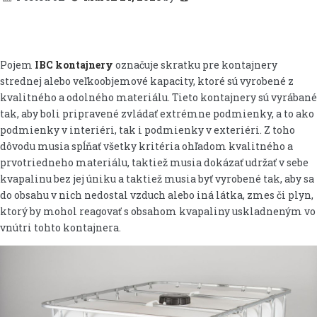
Pojem
IBC kontajnery
označuje skratku pre kontajnery
strednej alebo veľkoobjemové kapacity, ktoré sú vyrobené z
kvalitného a odolného materiálu. Tieto kontajnery sú vyrábané
tak, aby boli pripravené zvládať extrémne podmienky, a to ako
podmienky v interiéri, tak i podmienky v exteriéri. Z toho
dôvodu musia spĺňať všetky kritéria ohľadom kvalitného a
prvotriedneho materiálu, taktiež musia dokázať udržať v sebe
kvapalinu bez jej úniku a taktiež musia byť vyrobené tak, aby sa
do obsahu v nich nedostal vzduch alebo iná látka, zmes či plyn,
ktorý by mohol reagovať s obsahom kvapaliny uskladneným vo
vnútri tohto kontajnera.