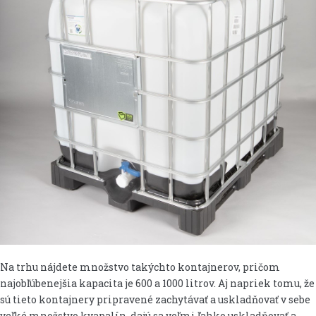
Na trhu nájdete množstvo takýchto kontajnerov, pričom
najobľúbenejšia kapacita je 600 a 1000 litrov. Aj napriek tomu, že
sú tieto kontajnery pripravené zachytávať a uskladňovať v sebe
veľké množstvo kvapalín, dajú sa veľmi ľahko uskladňovať a