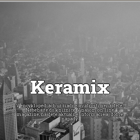
Keramix
V encyklopédiách už žiadne múdrosti nenájdete.
Nebehajte do knižnice. V našom on-line
magazíne, nájdete aktuálne informácie aj dobré
nápady.