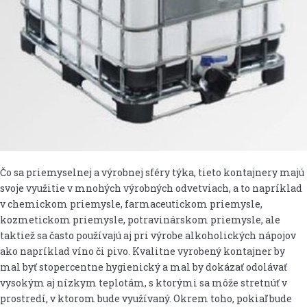
Čo sa priemyselnej a výrobnej sféry týka, tieto kontajnery majú
svoje využitie v mnohých výrobných odvetviach, a to napríklad
v chemickom priemysle, farmaceutickom priemysle,
kozmetickom priemysle, potravinárskom priemysle, ale
taktiež sa často používajú aj pri výrobe alkoholických nápojov
ako napríklad víno či pivo. Kvalitne vyrobený kontajner by
mal byť stopercentne hygienický a mal by dokázať odolávať
vysokým aj nízkym teplotám, s ktorými sa môže stretnúť v
prostredí, v ktorom bude využívaný. Okrem toho, pokiaľ bude