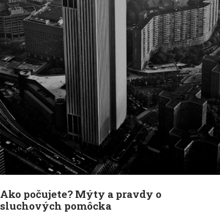
Skip
to
Ako počujete? Mýty a pravdy o
content
sluchových pomôcka