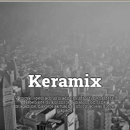
Keramix
V encyklopédiách už žiadne múdrosti nenájdete.
Nebehajte do knižnice. V našom on-line
magazíne, nájdete aktuálne informácie aj dobré
nápady.