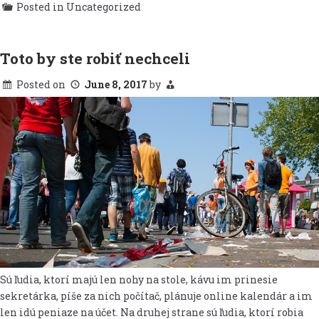
Posted in Uncategorized
Toto by ste robiť nechceli
Posted on
June 8, 2017
by
Sú ľudia, ktorí majú len nohy na stole, kávu im prinesie
sekretárka, píše za nich počítač, plánuje online kalendár a im
len idú peniaze na účet. Na druhej strane sú ľudia, ktorí robia