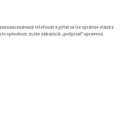
aznamenávaný telefonát a pýtať sa tie správne otázky.
týmto spôsobom môže zákazník „podpísať“ upravenú