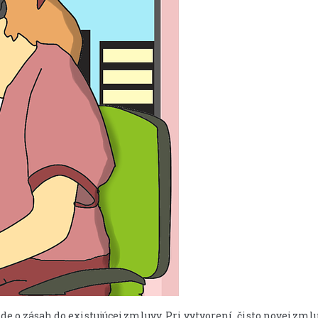
k ide o zásah do existujúcej zmluvy. Pri vytvorení čisto novej z