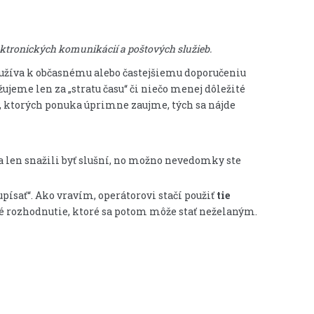
ektronických komunikácií a poštových služieb.
užíva k občasnému alebo častejšiemu doporučeniu
ujeme len za „stratu času“ či niečo menej dôležité
, ktorých ponuka úprimne zaujme, tých sa nájde
sa len snažili byť slušní, no možno nevedomky ste
písať“. Ako vravím, operátorovi stačí použiť
tie
né rozhodnutie, ktoré sa potom môže stať neželaným.