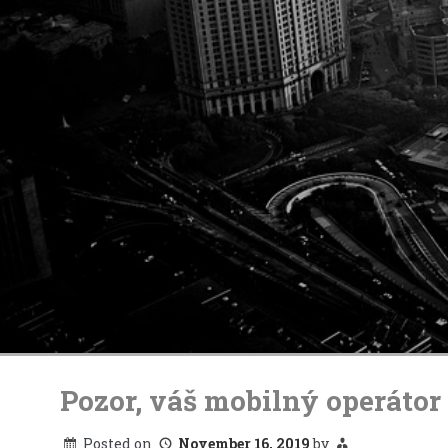
Skip
to
Pozor, váš mobilný operátor
content
Posted on
November 16, 2019
by