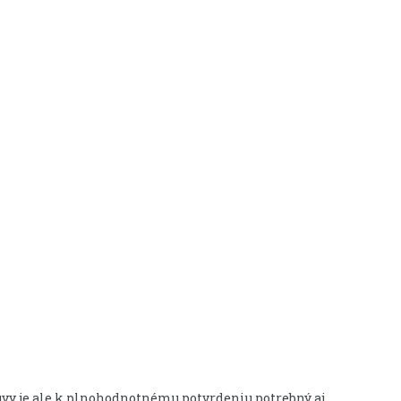
mluvy je ale k plnohodnotnému potvrdeniu potrebný aj