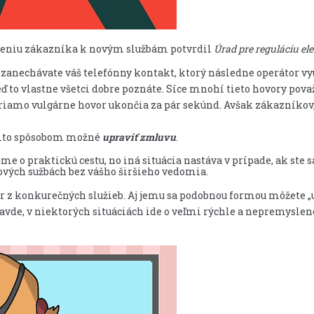
yteniu zákazníka k novým službám potvrdil
Úrad pre reguláciu el
anechávate váš telefónny kontakt, ktorý následne operátor vy
ď to vlastne všetci dobre poznáte. Síce mnohí tieto hovory považ
priamo vulgárne hovor ukončia za pár sekúnd. Avšak zákazníkov
mto spôsobom možné
upraviť zmluvu
.
e o praktickú cestu, no iná situácia nastáva v prípade, ak ste 
vých sužbách bez vášho širšieho vedomia.
tor z konkurečných služieb. Aj jemu sa podobnou formou môžete „u
ravde, v niektorých situáciách ide o veľmi rýchle a nepremysle