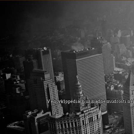
V encyklopédiách už žiadne múdrosti nen