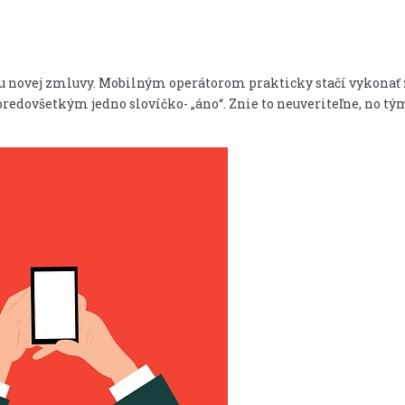
u novej zmluvy. Mobilným operátorom prakticky stačí vykonať z
redovšetkým jedno slovíčko- „áno“. Znie to neuveriteľne, no 