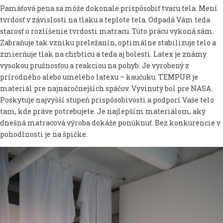
Pamäťová pena sa môže dokonale prispôsobiť tvaru tela. Mení
tvrdosť v závislosti na tlaku a teplote tela. Odpadá Vám teda
starosť o rozlíšenie tvrdosti matracu. Túto prácu vykoná sám.
Zabraňuje tak vzniku preležanín, optimálne stabilizuje telo a
zmierňuje tlak na chrbticu a teda aj bolesti. Latex je známy
vysokou pružnosťou a reakciou na pohyb. Je vyrobený z
prírodného alebo umelého latexu – kaučuku. TEMPUR je
materiál pre najnáročnejších spáčov. Vyvinutý bol pre NASA.
Poskytuje najvyšší stupeň prispôsobivosti a podporí Vaše telo
tam, kde práve potrebujete. Je najlepším materiálom, aký
dnešná matracová výroba dokáže ponúknuť. Bez konkurencie v
pohodlnosti je na špičke.