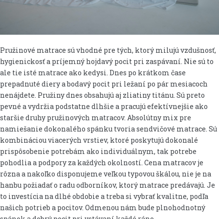
Pružinové matrace sú vhodné pre tých, ktorý milujú vzdušnosť,
hygienickosť a príjemný hojdavý pocit pri zaspávaní. Nie sú to
ale tie isté matrace ako kedysi. Dnes po krátkom čase
prepadnuté diery a bodavý pocit pri ležaní po pár mesiacoch
nenájdete. Pružiny dnes obsahujú aj zliatiny titánu. Sú preto
pevné a vydržia podstatne dlhšie a pracujú efektívnejšie ako
staršie druhy pružinových matracov. Absolútny mix pre
namiešanie dokonalého spánku tvoria sendvičové matrace. Sú
kombináciou viacerých vrstiev, ktoré poskytujú dokonalé
prispôsobenie potrebám ako individuálnym, tak potrebe
pohodlia a podpory za každých okolností. Cena matracov je
rôzna a nakoľko disponujeme veľkou typovou škálou, nie je na
hanbu požiadať o radu odborníkov, ktorý matrace predávajú. Je
to investícia na dlhé obdobie a treba si vybrať kvalitne, podľa
našich potrieb a pocitov. Odmenou nám bude plnohodnotný
spánok a dobrý pocit pri vstávaní každé ráno.