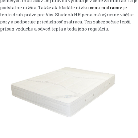
penových matracov. Jej hlavná výhoda je v cene za matrac. Tá je
podstatne nižšia. Takže ak hľadáte nízku
cenu matracov
je
tento druh práve pre Vás. Studená HR pena má výrazne väčšie
póry a podporuje priedušnosť matraca. Ten zabezpečuje lepší
prísun vzduchu a odvod tepla a teda jeho reguláciu.