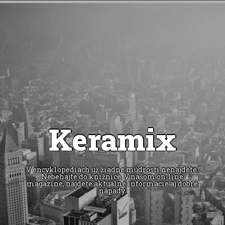
Keramix
V encyklopédiách už žiadne múdrosti nenájdete.
Nebehajte do knižnice. V našom on-line
magazíne, nájdete aktuálne informácie aj dobré
nápady.