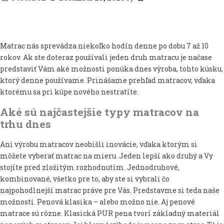
Matrac nás sprevádza niekoľko hodín denne po dobu 7 až 10
rokov. Ak ste doteraz používali jeden druh matracu je načase
predstaviť Vám aké možnosti ponúka dnes výroba, tohto kúsku,
ktorý denne používame. Prinášame prehľad matracov, vďaka
ktorému sa pri kúpe nového nestratíte.
Aké sú najčastejšie typy matracov na
trhu dnes
Ani výrobu matracov neobišli inovácie, vďaka ktorým si
môžete vyberať matrac na mieru. Jeden lepší ako druhý a Vy
stojíte pred zložitým rozhodnutím. Jednodruhové,
kombinované, všetko pre to, aby ste si vybrali čo
najpohodlnejší matrac práve pre Vás. Predstavme si teda naše
možnosti. Penová klasika – alebo možno nie. Aj penové
matrace sú rôzne. Klasická PUR pena tvorí základný materiál