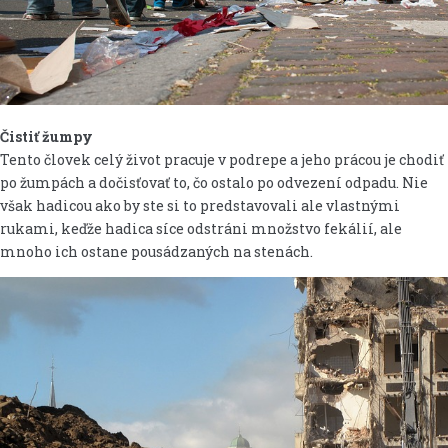
Čistiť žumpy
Tento človek celý život pracuje v podrepe a jeho prácou je chodiť
po žumpách a dočisťovať to, čo ostalo po odvezení odpadu. Nie
však hadicou ako by ste si to predstavovali ale vlastnými
rukami, keďže hadica síce odstráni množstvo fekálií, ale
mnoho ich ostane pousádzaných na stenách.