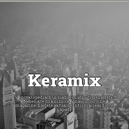
Keramix
V encyklopédiách už žiadne múdrosti nenájdete.
Nebehajte do knižnice. V našom on-line
magazíne, nájdete aktuálne informácie aj dobré
nápady.