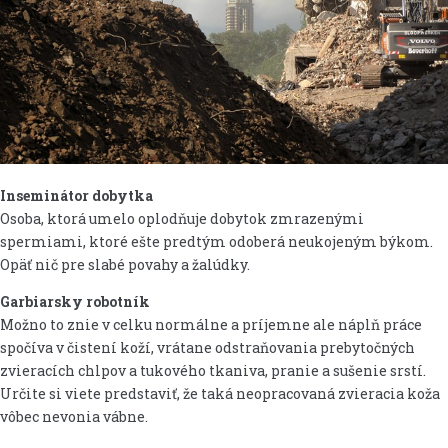
Inseminátor dobytka
Osoba, ktorá umelo oplodňuje dobytok zmrazenými
spermiami, ktoré ešte predtým odoberá neukojeným býkom.
Opäť nič pre slabé povahy a žalúdky.
Garbiarsky robotník
Možno to znie v celku normálne a príjemne ale náplň práce
spočíva v čistení koží, vrátane odstraňovania prebytočných
zvieracích chlpov a tukového tkaniva, pranie a sušenie srstí.
Určite si viete predstaviť, že taká neopracovaná zvieracia koža
vôbec nevonia vábne.