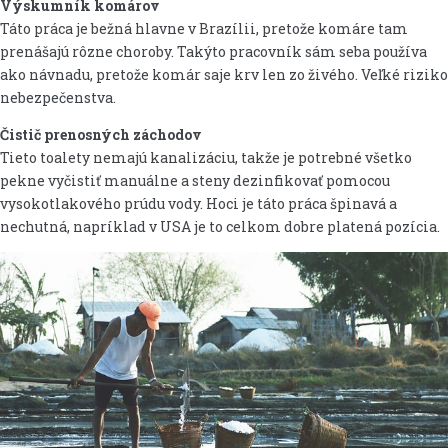
Výskumník komárov
Táto práca je bežná hlavne v Brazílii, pretože komáre tam
prenášajú rôzne choroby. Takýto pracovník sám seba používa
ako návnadu, pretože komár saje krv len zo živého. Veľké riziko
nebezpečenstva.
Čistič prenosných záchodov
Tieto toalety nemajú kanalizáciu, takže je potrebné všetko
pekne vyčistiť manuálne a steny dezinfikovať pomocou
vysokotlakového prúdu vody. Hoci je táto práca špinavá a
nechutná, napríklad v USA je to celkom dobre platená pozícia.