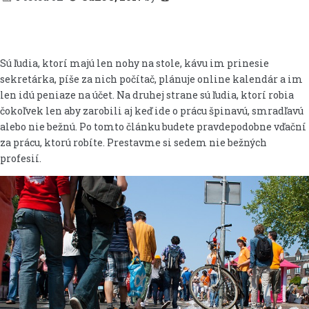
Sú ľudia, ktorí majú len nohy na stole, kávu im prinesie
sekretárka, píše za nich počítač, plánuje online kalendár a im
len idú peniaze na účet. Na druhej strane sú ľudia, ktorí robia
čokoľvek len aby zarobili aj keď ide o prácu špinavú, smradľavú
alebo nie bežnú. Po tomto článku budete pravdepodobne vďační
za prácu, ktorú robíte. Prestavme si sedem nie bežných
profesií.